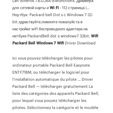
Lan Atheros 7.6.0.264 disfunctions. Драйвера
для сетевой карты и
Wi
-
Fi
- 112 страница |…
Ноутбук: Packard bell Dot s с Windows 7 32-
bit.здраствуйте,помогите пожалуйста в
настройке wifi беспроводного адаптера на
нетбуке PackardBell dot s windows7 32bit.
Wifi
Packard
Bell
Windows
7
Wifi
Driver Download
Ici vous pouvez télécharger les pilotes pour
ordinateur portable Packard Bell Easynote
ENTF71BM, ou télécharger le logiciel pour
l’installation automatique du pilote … Driver
Packard Bell — télécharger gratuitement La
liste des catégories des appareils Packard Bell,
pour lequel vous pouvez télécharger les
pilotes. Sélectionnez la catégorie et le modèle