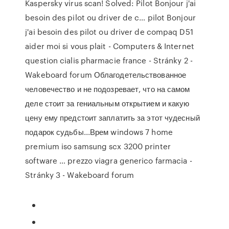
Kaspersky virus scan!
Solved: Pilot Bonjour j'ai
besoin des pilot ou driver de c…
pilot Bonjour
j'ai besoin des pilot ou driver de compaq D51
aider moi si vous plait - Computers & Internet
question
cialis pharmacie france - Stránky 2 -
Wakeboard forum
Облагодетельствованное
человечество и не подозревает, что на самом
деле стоит за гениальным открытием и какую
цену ему предстоит заплатить за этот чудесный
подарок судьбы...Врем windows 7 home
premium iso samsung scx 3200 printer
software …
prezzo viagra generico farmacia -
Stránky 3 - Wakeboard forum